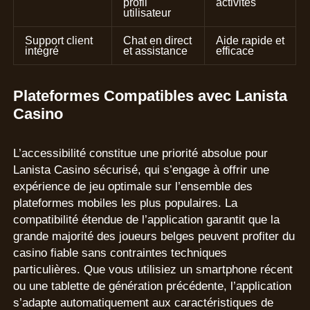
profil
activités
utilisateur
Support client
Chat en direct
Aide rapide et
intégré
et assistance
efficace
Plateformes Compatibles avec Lanista
Casino
L’accessibilité constitue une priorité absolue pour
Lanista Casino sécurisé, qui s’engage à offrir une
expérience de jeu optimale sur l’ensemble des
plateformes mobiles les plus populaires. La
compatibilité étendue de l’application garantit que la
grande majorité des joueurs belges peuvent profiter du
casino fiable sans contraintes techniques
particulières. Que vous utilisiez un smartphone récent
ou une tablette de génération précédente, l’application
s’adapte automatiquement aux caractéristiques de