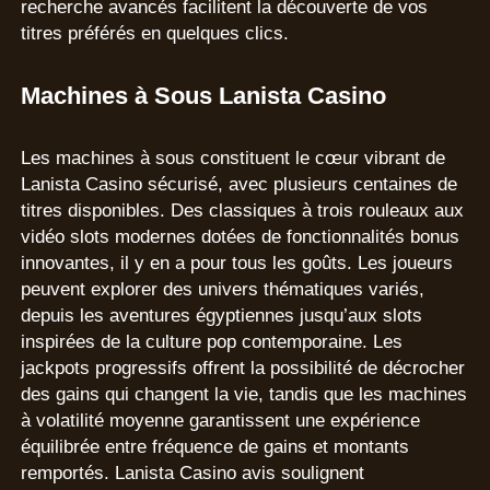
recherche avancés facilitent la découverte de vos
titres préférés en quelques clics.
Machines à Sous Lanista Casino
Les machines à sous constituent le cœur vibrant de
Lanista Casino sécurisé, avec plusieurs centaines de
titres disponibles. Des classiques à trois rouleaux aux
vidéo slots modernes dotées de fonctionnalités bonus
innovantes, il y en a pour tous les goûts. Les joueurs
peuvent explorer des univers thématiques variés,
depuis les aventures égyptiennes jusqu’aux slots
inspirées de la culture pop contemporaine. Les
jackpots progressifs offrent la possibilité de décrocher
des gains qui changent la vie, tandis que les machines
à volatilité moyenne garantissent une expérience
équilibrée entre fréquence de gains et montants
remportés. Lanista Casino avis soulignent