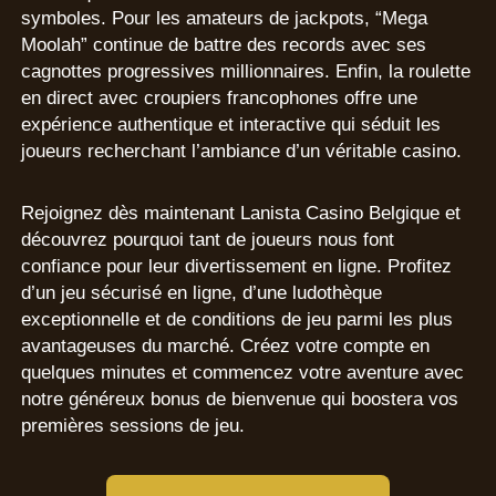
symboles. Pour les amateurs de jackpots, “Mega
Moolah” continue de battre des records avec ses
cagnottes progressives millionnaires. Enfin, la roulette
en direct avec croupiers francophones offre une
expérience authentique et interactive qui séduit les
joueurs recherchant l’ambiance d’un véritable casino.
Rejoignez dès maintenant Lanista Casino Belgique et
découvrez pourquoi tant de joueurs nous font
confiance pour leur divertissement en ligne. Profitez
d’un jeu sécurisé en ligne, d’une ludothèque
exceptionnelle et de conditions de jeu parmi les plus
avantageuses du marché. Créez votre compte en
quelques minutes et commencez votre aventure avec
notre généreux bonus de bienvenue qui boostera vos
premières sessions de jeu.