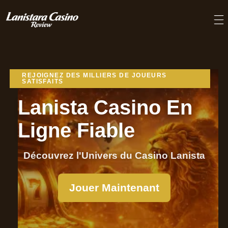
REJOIGNEZ DES MILLIERS DE JOUEURS
SATISFAITS
Lanista Casino En
Ligne Fiable
Découvrez l'Univers du Casino Lanista
Jouer Maintenant