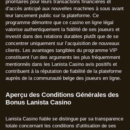
prioritaires pour leurs transactions financières et
d’accès anticipé aux nouvelles machines à sous avant
leur lancement public sur la plateforme. Ce
programme démontre que ce casino en ligne légal
valorise authentiquement la fidélité de ses joueurs et
investit dans des relations durables plutôt que de se
concentrer uniquement sur l’acquisition de nouveaux
clients. Les avantages tangibles du programme VIP
constituent l’un des arguments les plus fréquemment
mentionnés dans les Lanista Casino avis positifs et
contribuent à la réputation de fiabilité de la plateforme
auprès de la communauté belge des joueurs en ligne.
Aperçu des Conditions Générales des
Bonus Lanista Casino
Lanista Casino fiable se distingue par sa transparence
totale concernant les conditions d’utilisation de ses