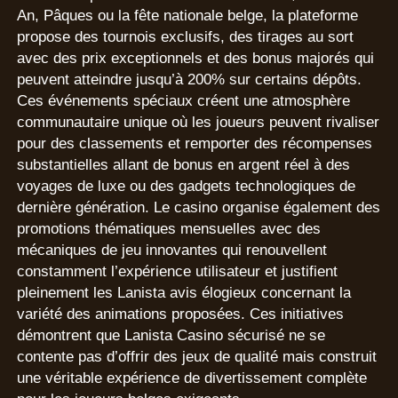
An, Pâques ou la fête nationale belge, la plateforme
propose des tournois exclusifs, des tirages au sort
avec des prix exceptionnels et des bonus majorés qui
peuvent atteindre jusqu’à 200% sur certains dépôts.
Ces événements spéciaux créent une atmosphère
communautaire unique où les joueurs peuvent rivaliser
pour des classements et remporter des récompenses
substantielles allant de bonus en argent réel à des
voyages de luxe ou des gadgets technologiques de
dernière génération. Le casino organise également des
promotions thématiques mensuelles avec des
mécaniques de jeu innovantes qui renouvellent
constamment l’expérience utilisateur et justifient
pleinement les Lanista avis élogieux concernant la
variété des animations proposées. Ces initiatives
démontrent que Lanista Casino sécurisé ne se
contente pas d’offrir des jeux de qualité mais construit
une véritable expérience de divertissement complète