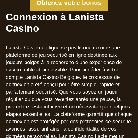
Obtenez votre bonus
Connexion à Lanista
Casino
Lanista Casino en ligne se positionne comme une
plateforme de jeu sécurisé en ligne destinée aux
joueurs belges à la recherche d’une expérience de
casino fiable et accessible. Pour accéder à votre
compte Lanista Casino Belgique, le processus de
connexion a été conçu pour être simple, rapide et
parfaitement sécurisé. Que vous soyez un joueur
régulier ou que vous reveniez après une pause, la
procédure reste intuitive et ne nécessite que quelques
étapes essentielles. La plateforme garantit que chaque
connexion est protégée par des protocoles de sécurité
avancés, assurant ainsi la confidentialité de vos
données personnelles. Lanista Casino fiable met un