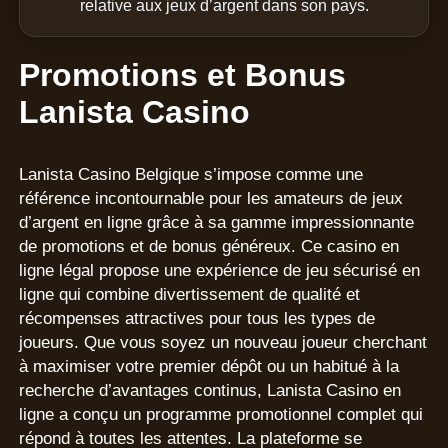
relative aux jeux d’argent dans son pays.
Promotions et Bonus
Lanista Casino
Lanista Casino Belgique s’impose comme une
référence incontournable pour les amateurs de jeux
d’argent en ligne grâce à sa gamme impressionnante
de promotions et de bonus généreux. Ce casino en
ligne légal propose une expérience de jeu sécurisé en
ligne qui combine divertissement de qualité et
récompenses attractives pour tous les types de
joueurs. Que vous soyez un nouveau joueur cherchant
à maximiser votre premier dépôt ou un habitué à la
recherche d’avantages continus, Lanista Casino en
ligne a conçu un programme promotionnel complet qui
répond à toutes les attentes. La plateforme se