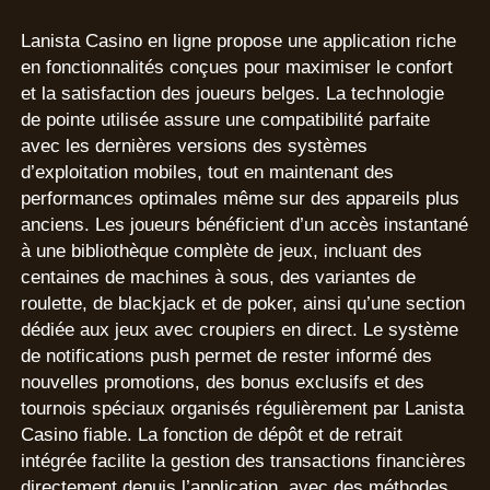
Lanista Casino en ligne propose une application riche
en fonctionnalités conçues pour maximiser le confort
et la satisfaction des joueurs belges. La technologie
de pointe utilisée assure une compatibilité parfaite
avec les dernières versions des systèmes
d’exploitation mobiles, tout en maintenant des
performances optimales même sur des appareils plus
anciens. Les joueurs bénéficient d’un accès instantané
à une bibliothèque complète de jeux, incluant des
centaines de machines à sous, des variantes de
roulette, de blackjack et de poker, ainsi qu’une section
dédiée aux jeux avec croupiers en direct. Le système
de notifications push permet de rester informé des
nouvelles promotions, des bonus exclusifs et des
tournois spéciaux organisés régulièrement par Lanista
Casino fiable. La fonction de dépôt et de retrait
intégrée facilite la gestion des transactions financières
directement depuis l’application, avec des méthodes