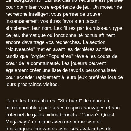
La navigation sur Lanista Casino sécurisé est pensée
pour optimiser votre expérience de jeu. Un moteur de
recherche intelligent vous permet de trouver
instantanément vos titres favoris en tapant
simplement leur nom. Les filtres par fournisseur, type
de jeu, thématique ou fonctionnalité bonus affinent
encore davantage vos recherches. La section
“Nouveautés” met en avant les dernières sorties,
tandis que l’onglet “Populaires” révèle les coups de
cœur de la communauté. Les joueurs peuvent
également créer une liste de favoris personnalisée
pour accéder rapidement à leurs jeux préférés lors de
leurs prochaines visites.
Parmi les titres phares, “Starburst” demeure un
incontournable grâce à ses respins sauvages et son
potentiel de gains bidirectionnels. “Gonzo’s Quest
Megaways” combine aventure immersive et
mécaniques innovantes avec ses avalanches de