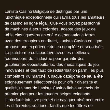
Lanista Casino Belgique se distingue par une
ludothèque exceptionnelle qui ravira tous les amateurs
de casino en ligne légal. Que vous soyez passionné
de machines à sous colorées, adepte des jeux de
table classiques ou en quête de sensations fortes
avec des croupiers en direct, Lanista Casino en ligne
propose une expérience de jeu complète et sécurisée.
La plateforme collaborative avec les meilleurs
fournisseurs de l’industrie pour garantir des
graphismes époustouflants, des mécaniques de jeu
innovantes et des taux de redistribution parmi les plus
compétitifs du marché. Chaque catégorie de jeu a été
soigneusement sélectionnée pour offrir diversité et
qualité, faisant de Lanista Casino fiable un choix de
premier plan pour les joueurs belges exigeants.
L’interface intuitive permet de naviguer aisément entre
les différentes sections, tandis que les filtres de