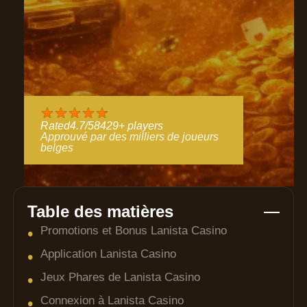
Rated
4.7
/
5
8429
+ players
Approuvé par des milliers de joueurs
belges
Table des matières
Promotions et Bonus Lanista Casino
Application Lanista Casino
Jeux Phares de Lanista Casino
Connexion à Lanista Casino