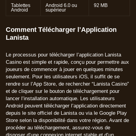
Tablettes
Android 6.0 ou
92 MB
Android
supérieur
Comment Télécharger l’Application
Lanista
Le processus pour télécharger l’application Lanista
Casino est simple et rapide, conçu pour permettre aux
joueurs de commencer à jouer en quelques minutes
seulement. Pour les utilisateurs iOS, il suffit de se
rendre sur l’App Store, de rechercher “Lanista Casino”
et de cliquer sur le bouton de téléchargement pour
lancer l’installation automatique. Les utilisateurs
Android peuvent télécharger l’application directement
depuis le site officiel de Lanista ou via le Google Play
Store selon la disponibilité dans votre région. Avant de
procéder au téléchargement, assurez-vous de
disposer d’une connexion internet stable et d’un