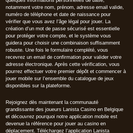
quelques informations personnelles de base,
notamment votre nom, prénom, adresse email valide,
numéro de téléphone et date de naissance pour
vérifier que vous avez l’âge légal pour jouer. La
création d’un mot de passe sécurisé est essentielle
pour protéger votre compte, et le système vous
guidera pour choisir une combinaison suffisamment
robuste. Une fois le formulaire complété, vous
recevrez un email de confirmation pour valider votre
adresse électronique. Après cette vérification, vous
pourrez effectuer votre premier dépôt et commencer à
jouer mobile sur l’ensemble du catalogue de jeux
disponibles sur la plateforme.
Rejoignez dès maintenant la communauté
grandissante des joueurs Lanista Casino en Belgique
et découvrez pourquoi notre application mobile est
devenue la référence pour jouer au casino en
déplacement. Téléchargez l’application Lanista