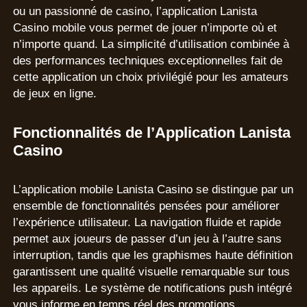
ou un passionné de casino, l’application Lanista
Casino mobile vous permet de jouer n’importe où et
n’importe quand. La simplicité d’utilisation combinée à
des performances techniques exceptionnelles fait de
cette application un choix privilégié pour les amateurs
de jeux en ligne.
Fonctionnalités de l’Application Lanista
Casino
L’application mobile Lanista Casino se distingue par un
ensemble de fonctionnalités pensées pour améliorer
l’expérience utilisateur. La navigation fluide et rapide
permet aux joueurs de passer d’un jeu à l’autre sans
interruption, tandis que les graphismes haute définition
garantissent une qualité visuelle remarquable sur tous
les appareils. Le système de notifications push intégré
vous informe en temps réel des promotions