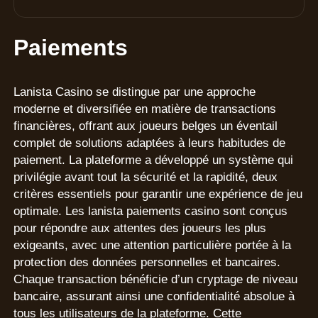
Paiements
Lanista Casino se distingue par une approche
moderne et diversifiée en matière de transactions
financières, offrant aux joueurs belges un éventail
complet de solutions adaptées à leurs habitudes de
paiement. La plateforme a développé un système qui
privilégie avant tout la sécurité et la rapidité, deux
critères essentiels pour garantir une expérience de jeu
optimale. Les lanista paiements casino sont conçus
pour répondre aux attentes des joueurs les plus
exigeants, avec une attention particulière portée à la
protection des données personnelles et bancaires.
Chaque transaction bénéficie d’un cryptage de niveau
bancaire, assurant ainsi une confidentialité absolue à
tous les utilisateurs de la plateforme. Cette