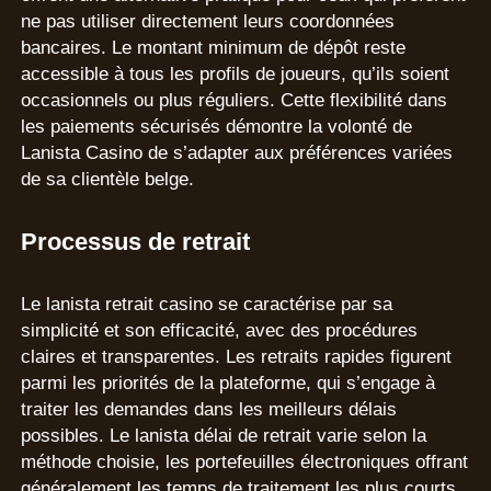
ne pas utiliser directement leurs coordonnées
bancaires. Le montant minimum de dépôt reste
accessible à tous les profils de joueurs, qu’ils soient
occasionnels ou plus réguliers. Cette flexibilité dans
les paiements sécurisés démontre la volonté de
Lanista Casino de s’adapter aux préférences variées
de sa clientèle belge.
Processus de retrait
Le lanista retrait casino se caractérise par sa
simplicité et son efficacité, avec des procédures
claires et transparentes. Les retraits rapides figurent
parmi les priorités de la plateforme, qui s’engage à
traiter les demandes dans les meilleurs délais
possibles. Le lanista délai de retrait varie selon la
méthode choisie, les portefeuilles électroniques offrant
généralement les temps de traitement les plus courts,