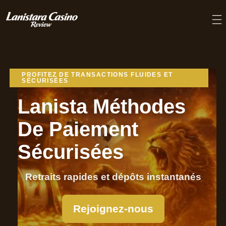
PROFITEZ DE TRANSACTIONS FLUIDES ET
SÉCURISÉES
Lanista Méthodes
De Paiement
Sécurisées
Retraits rapides et dépôts instantanés
Rejoignez-nous