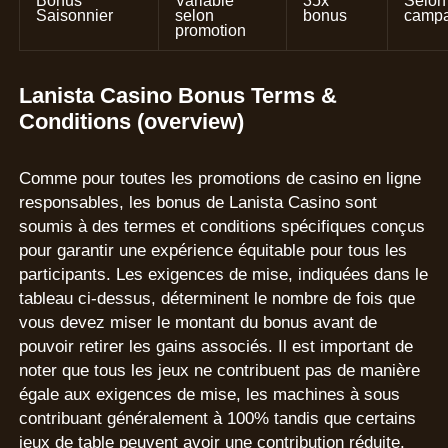
Bonus
Variable
35x
Selon
Saisonnier
selon
bonus
camp
promotion
Lanista Сasino Bonus Terms &
Conditions (overview)
Comme pour toutes les promotions de casino en ligne
responsables, les bonus de Lanista Сasino sont
soumis à des termes et conditions spécifiques conçus
pour garantir une expérience équitable pour tous les
participants. Les exigences de mise, indiquées dans le
tableau ci-dessus, déterminent le nombre de fois que
vous devez miser le montant du bonus avant de
pouvoir retirer les gains associés. Il est important de
noter que tous les jeux ne contribuent pas de manière
égale aux exigences de mise, les machines à sous
contribuant généralement à 100% tandis que certains
jeux de table peuvent avoir une contribution réduite.