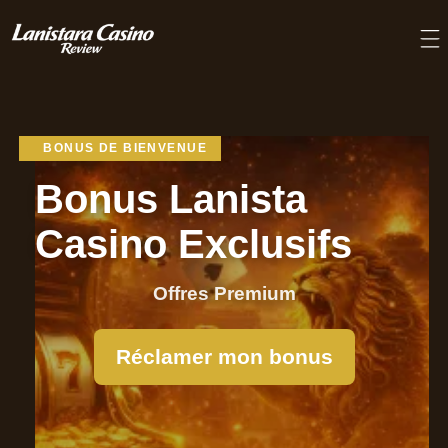
BONUS DE BIENVENUE
Bonus Lanista
Casino Exclusifs
Offres Premium
Réclamer mon bonus