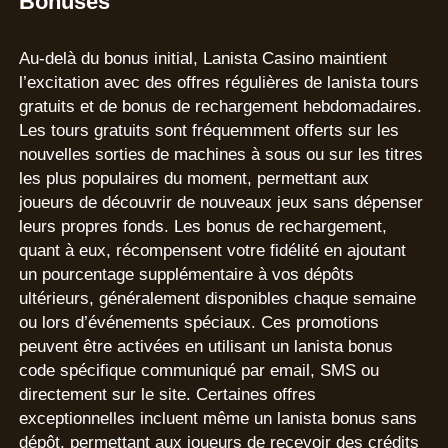
Bonuses
Au-delà du bonus initial, Lanista Сasino maintient
l’excitation avec des offres régulières de lanista tours
gratuits et de bonus de rechargement hebdomadaires.
Les tours gratuits sont fréquemment offerts sur les
nouvelles sorties de machines à sous ou sur les titres
les plus populaires du moment, permettant aux
joueurs de découvrir de nouveaux jeux sans dépenser
leurs propres fonds. Les bonus de rechargement,
quant à eux, récompensent votre fidélité en ajoutant
un pourcentage supplémentaire à vos dépôts
ultérieurs, généralement disponibles chaque semaine
ou lors d’événements spéciaux. Ces promotions
peuvent être activées en utilisant un lanista bonus
code spécifique communiqué par email, SMS ou
directement sur le site. Certaines offres
exceptionnelles incluent même un lanista bonus sans
dépôt, permettant aux joueurs de recevoir des crédits