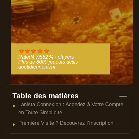
Rated
4.7
/
5
8234
+ players
Plus de 8000 joueurs actifs
quotidiennement
Table des matières
Lanista Connexion : Accédez à Votre Compte
en Toute Simplicité
Première Visite ? Découvrez l’Inscription