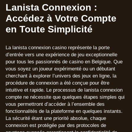
Lanista Connexion :
Accédez à Votre Compte
en Toute Simplicité
La lanista connexion casino représente la porte
d’entrée vers une expérience de jeu exceptionnelle
pour tous les passionnés de casino en Belgique. Que
vous soyez un joueur expérimenté ou un débutant
cherchant à explorer l’univers des jeux en ligne, la
procédure de connexion a été conçue pour être
intuitive et rapide. Le processus de lanista connexion
compte ne nécessite que quelques étapes simples qui
vous permettront d’accéder à l’ensemble des
fonctionnalités de la plateforme en quelques instants.
La sécurité étant une priorité absolue, chaque
connexion est protégée par des protocoles de