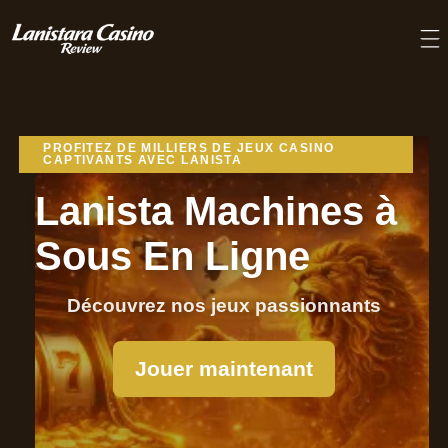
PROFITEZ DE MILLIERS DE JEUX CASINO
CAPTIVANTS AVEC LANISTA
Lanista Machines à
Sous En Ligne
Découvrez nos jeux passionnants
Jouer maintenant