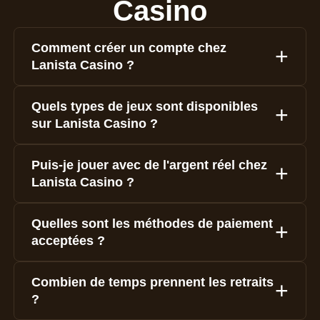
Casino
Comment créer un compte chez
Lanista Casino ?
Quels types de jeux sont disponibles
sur Lanista Casino ?
Puis-je jouer avec de l'argent réel chez
Lanista Casino ?
Quelles sont les méthodes de paiement
acceptées ?
Combien de temps prennent les retraits
?