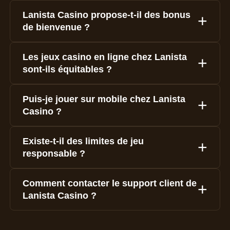
Lanista Casino propose-t-il des bonus
de bienvenue ?
Les jeux casino en ligne chez Lanista
sont-ils équitables ?
Puis-je jouer sur mobile chez Lanista
Casino ?
Existe-t-il des limites de jeu
responsable ?
Comment contacter le support client de
Lanista Casino ?