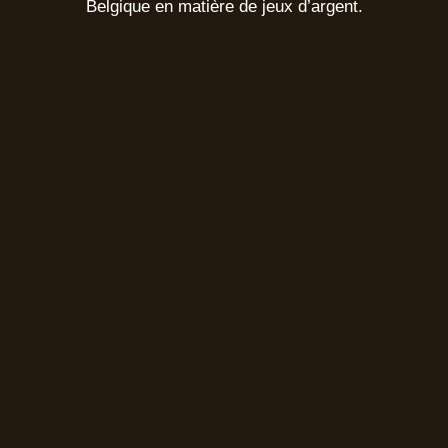
Belgique en matière de jeux d’argent.