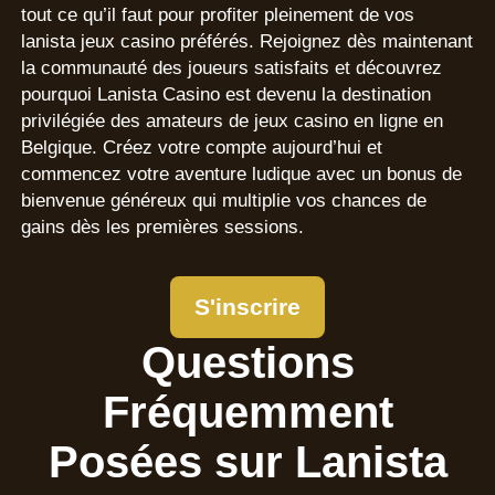
tout ce qu’il faut pour profiter pleinement de vos
lanista jeux casino préférés. Rejoignez dès maintenant
la communauté des joueurs satisfaits et découvrez
pourquoi Lanista Сasino est devenu la destination
privilégiée des amateurs de jeux casino en ligne en
Belgique. Créez votre compte aujourd’hui et
commencez votre aventure ludique avec un bonus de
bienvenue généreux qui multiplie vos chances de
gains dès les premières sessions.
S'inscrire
Questions
Fréquemment
Posées sur Lanista