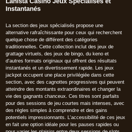
Lanista Сasino Jeux Spécialisés et
Instantanés
La section des jeux spécialisés propose une
alternative rafraîchissante pour ceux qui recherchent
quelque chose de différent des catégories
traditionnelles. Cette collection inclut des jeux de
grattage virtuels, des jeux de bingo, du keno et
d’autres formats originaux qui offrent des résultats
instantanés et un divertissement rapide. Les jeux
jackpot occupent une place privilégiée dans cette
section, avec des cagnottes progressives qui peuvent
atteindre des montants extraordinaires et changer la
vie des gagnants chanceux. Ces titres sont parfaits
pour des sessions de jeu courtes mais intenses, avec
des règles simples à comprendre et des gains
potentiels impressionnants. L’accessibilité de ces jeux
en fait une option idéale pour les pauses rapides ou
pour varier les plaisirs entre deux sessions de slots