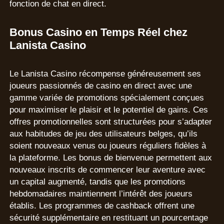
fonction de chat en direct.
Bonus Casino en Temps Réel chez
Lanista Сasino
Le Lanista Сasino récompense généreusement ses
joueurs passionnés de casino en direct avec une
gamme variée de promotions spécialement conçues
pour maximiser le plaisir et le potentiel de gains. Ces
offres promotionnelles sont structurées pour s’adapter
aux habitudes de jeu des utilisateurs belges, qu’ils
soient nouveaux venus ou joueurs réguliers fidèles à
la plateforme. Les bonus de bienvenue permettent aux
nouveaux inscrits de commencer leur aventure avec
un capital augmenté, tandis que les promotions
hebdomadaires maintiennent l’intérêt des joueurs
établis. Les programmes de cashback offrent une
sécurité supplémentaire en restituant un pourcentage