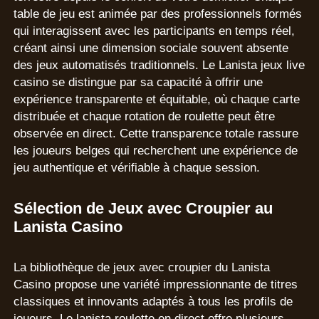
table de jeu est animée par des professionnels formés
qui interagissent avec les participants en temps réel,
créant ainsi une dimension sociale souvent absente
des jeux automatisés traditionnels. Le Lanista jeux live
casino se distingue par sa capacité à offrir une
expérience transparente et équitable, où chaque carte
distribuée et chaque rotation de roulette peut être
observée en direct. Cette transparence totale rassure
les joueurs belges qui recherchent une expérience de
jeu authentique et vérifiable à chaque session.
Sélection de Jeux avec Croupier au
Lanista Сasino
La bibliothèque de jeux avec croupier du Lanista
Сasino propose une variété impressionnante de titres
classiques et innovants adaptés à tous les profils de
joueurs. Le lanista roulette en direct offre plusieurs